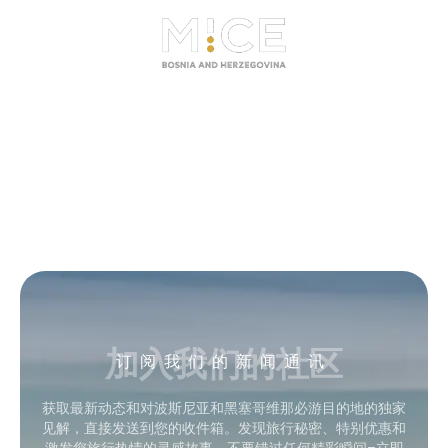
加入我们的社区
订阅我们的新闻通讯
获取最新动态和对波斯尼亚和黑塞哥维那必游目的地的独家
见解，直接发送到您的收件箱。发现旅行秘密、特别优惠和
激发您旅行热情的灵感故事。不要错过任何精彩瞬间–立即