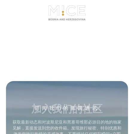
加入我们的社区
订阅我们的新闻通讯
获取最新动态和对波斯尼亚和黑塞哥维那必游目的地的独家
见解，直接发送到您的收件箱。发现旅行秘密、特别优惠和
激发您旅行热情的灵感故事。不要错过任何精彩瞬间–立即