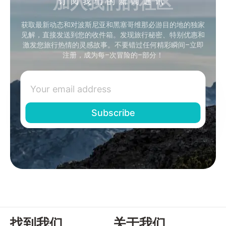
加入我们的社区
订阅我们的新闻通讯
获取最新动态和对波斯尼亚和黑塞哥维那必游目的地的独家
见解，直接发送到您的收件箱。发现旅行秘密、特别优惠和
激发您旅行热情的灵感故事。不要错过任何精彩瞬间–立即
注册，成为每–次冒险的–部分！
找到我们
关于我们