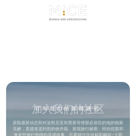
加入我们的社区
订阅我们的新闻通讯
获取最新动态和对波斯尼亚和黑塞哥维那必游目的地的独家
见解，直接发送到您的收件箱。发现旅行秘密、特别优惠和
激发您旅行热情的灵感故事。不要错过任何精彩瞬间–立即