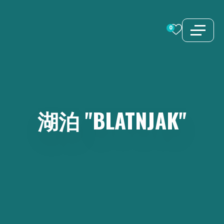
跳
至
0
内
容
湖泊
"BLATNJAK"