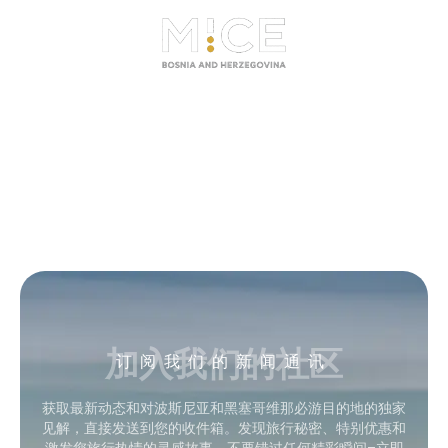
加入我们的社区
订阅我们的新闻通讯
获取最新动态和对波斯尼亚和黑塞哥维那必游目的地的独家
见解，直接发送到您的收件箱。发现旅行秘密、特别优惠和
激发您旅行热情的灵感故事。不要错过任何精彩瞬间–立即