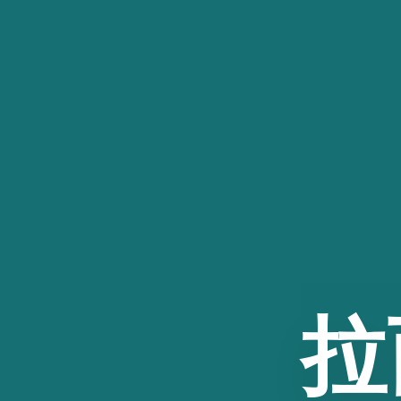
跳
至
内
容
拉