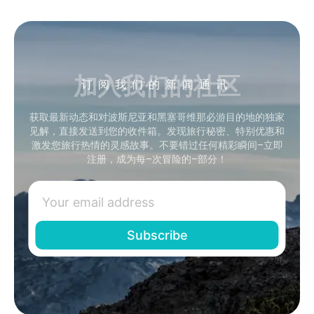
加入我们的社区
订阅我们的新闻通讯
获取最新动态和对波斯尼亚和黑塞哥维那必游目的地的独家
见解，直接发送到您的收件箱。发现旅行秘密、特别优惠和
激发您旅行热情的灵感故事。不要错过任何精彩瞬间–立即
注册，成为每–次冒险的–部分！