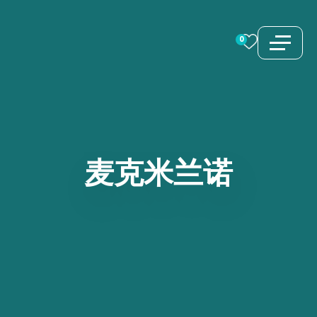
跳
至
0
内
容
麦克米兰诺