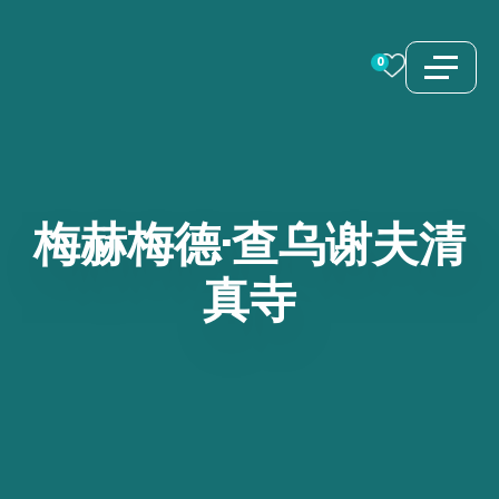
跳
至
0
内
容
梅赫梅德·查乌谢夫清
真寺