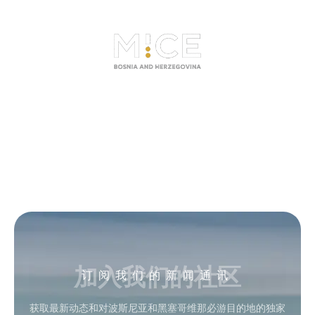
加入我们的社区
订阅我们的新闻通讯
获取最新动态和对波斯尼亚和黑塞哥维那必游目的地的独家