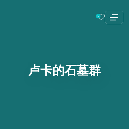
跳
至
0
内
容
卢卡的石墓群