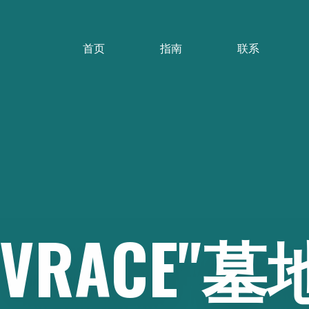
首页
指南
联系
"VRACE"墓