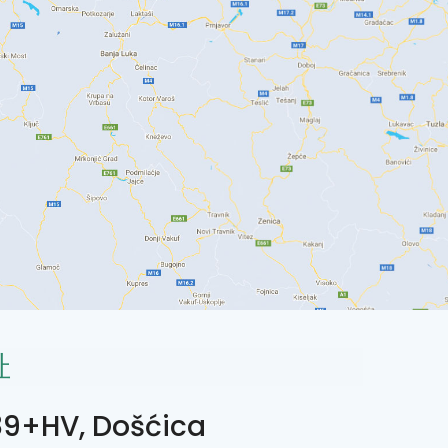
址
9+HV, Došćica