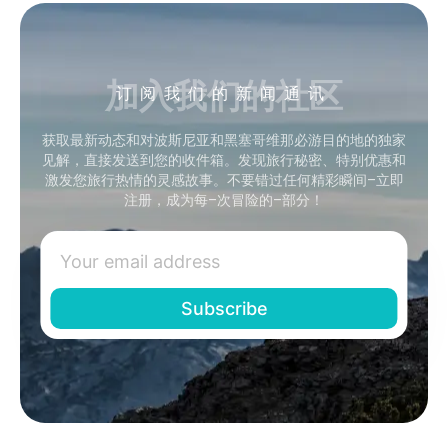
加入我们的社区
订阅我们的新闻通讯
获取最新动态和对波斯尼亚和黑塞哥维那必游目的地的独家
见解，直接发送到您的收件箱。发现旅行秘密、特别优惠和
激发您旅行热情的灵感故事。不要错过任何精彩瞬间–立即
注册，成为每–次冒险的–部分！