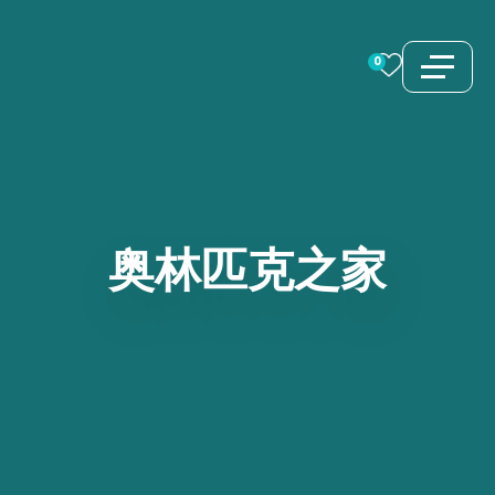
跳
至
0
内
容
奥林匹克之家