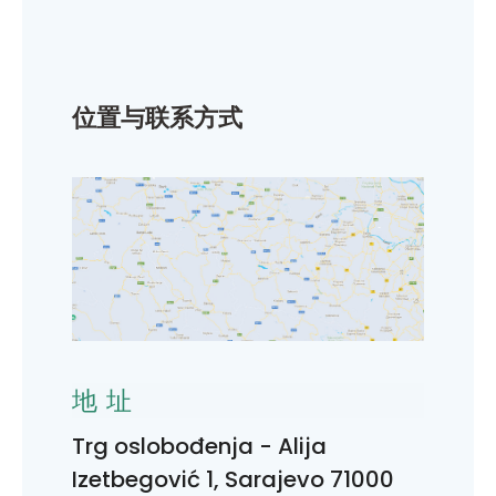
位置与联系方式
地址
Trg oslobođenja - Alija
Izetbegović 1, Sarajevo 71000