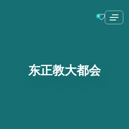
跳
至
0
内
容
东正教大都会