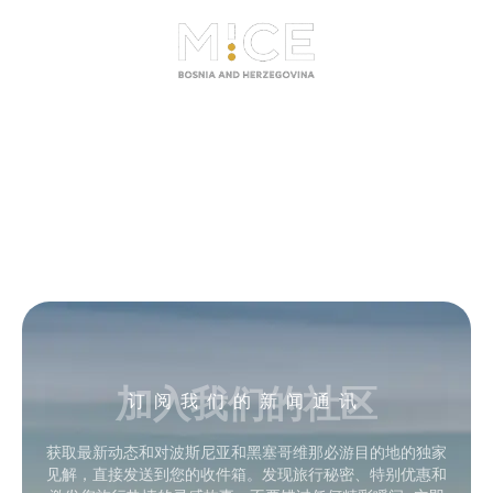
加入我们的社区
订阅我们的新闻通讯
获取最新动态和对波斯尼亚和黑塞哥维那必游目的地的独家
见解，直接发送到您的收件箱。发现旅行秘密、特别优惠和