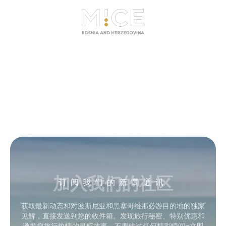
加入我们的社区
订阅我们的新闻通讯
获取最新动态和对波斯尼亚和黑塞哥维那必游目的地的独家
见解，直接发送到您的收件箱。发现旅行秘密、特别优惠和
激发您旅行热情的灵感故事。不要错过任何精彩瞬间–立即