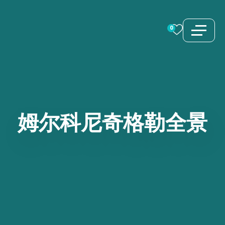
跳
至
0
内
容
姆尔科尼奇格勒全景