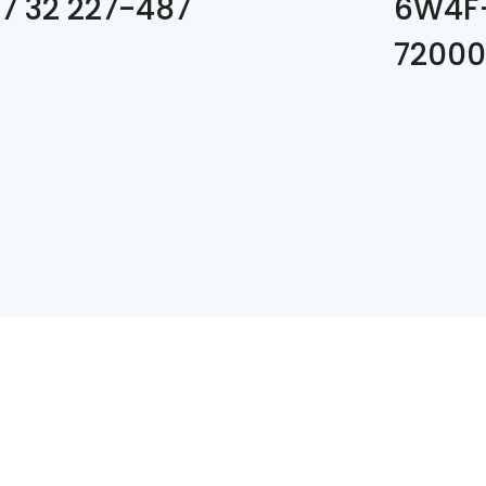
7 32 227-487
6W4F+
72000