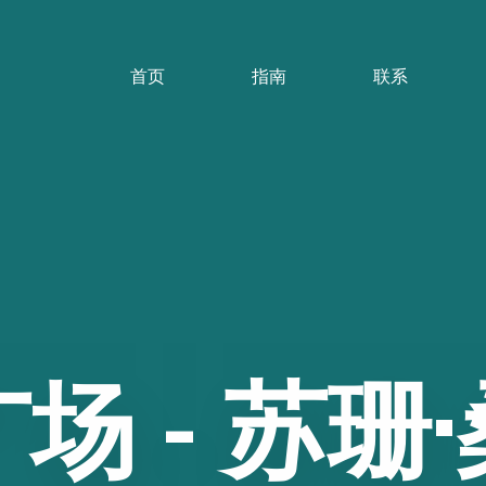
首页
指南
联系
广场
-
苏珊