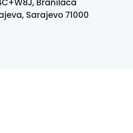
C+W8J, Branilaca
ajeva, Sarajevo 71000