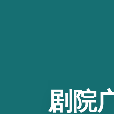
跳
至
内
容
剧院