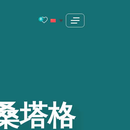
0
·桑塔格