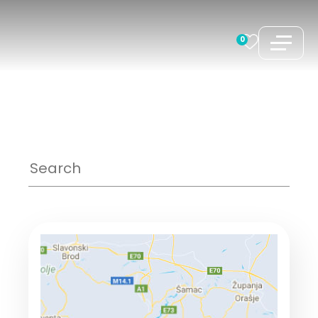
跳
至
0
内
容