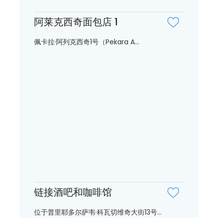
阿莱克西奇面包店 1
佩卡拉·阿列克西奇1号（Pekara A...
链接酒吧和咖啡馆
位于普里耶多尔萨韦·科瓦切维奇大街13号...