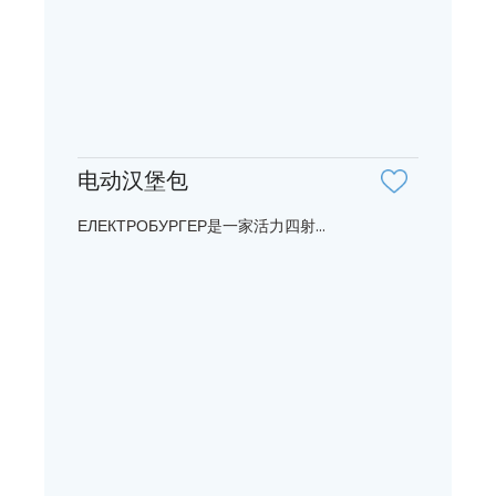
电动汉堡包
ЕЛЕКТРОБУРГЕР是一家活力四射...