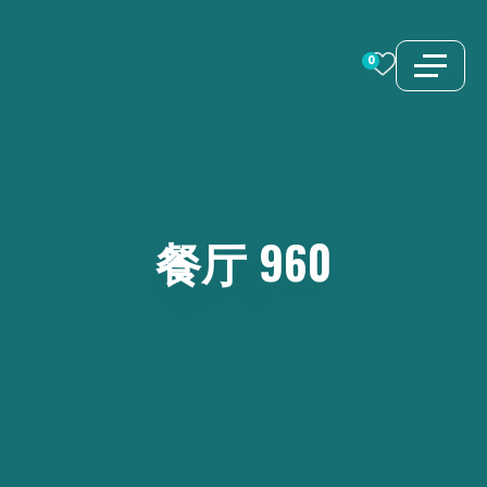
跳
至
0
内
容
餐厅
960