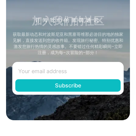
加入我们的社区
订阅我们的新闻通讯
获取最新动态和对波斯尼亚和黑塞哥维那必游目的地的独家
见解，直接发送到您的收件箱。发现旅行秘密、特别优惠和
激发您旅行热情的灵感故事。不要错过任何精彩瞬间–立即
注册，成为每–次冒险的–部分！