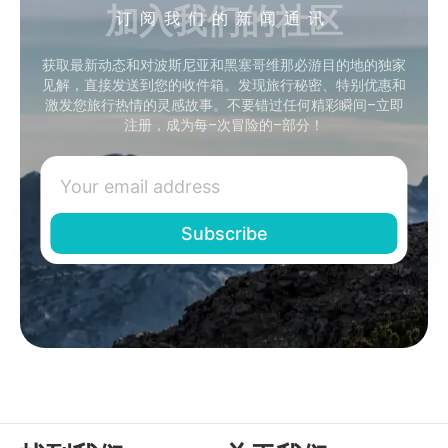
加入我们的社区
订阅我们的新闻通讯
获取最新动态和对波斯尼亚和黑塞哥维那必游目的地的独家
见解，直接发送到您的收件箱。发现旅行秘密、特别优惠和
激发您旅行热情的灵感故事。不要错过任何精彩瞬间–立即
注册，成为每–次冒险的–部分！