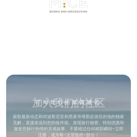
加入我们的社区
订阅我们的新闻通讯
获取最新动态和对波斯尼亚和黑塞哥维那必游目的地的独家
见解，直接发送到您的收件箱。发现旅行秘密、特别优惠和
激发您旅行热情的灵感故事。不要错过任何精彩瞬间–立即
注册，成为每–次冒险的–部分！