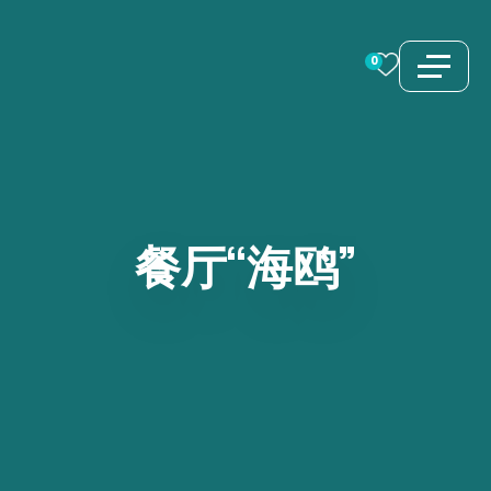
跳
至
0
内
容
餐厅“海鸥”