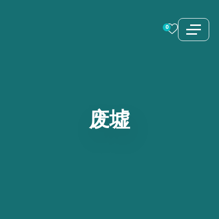
跳
至
0
内
容
废墟