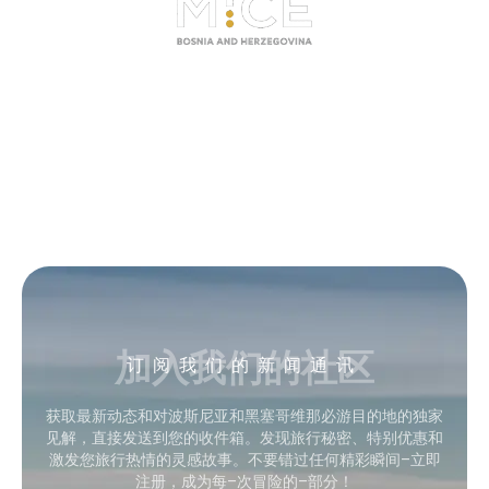
加入我们的社区
订阅我们的新闻通讯
获取最新动态和对波斯尼亚和黑塞哥维那必游目的地的独家
见解，直接发送到您的收件箱。发现旅行秘密、特别优惠和
激发您旅行热情的灵感故事。不要错过任何精彩瞬间–立即
注册，成为每–次冒险的–部分！