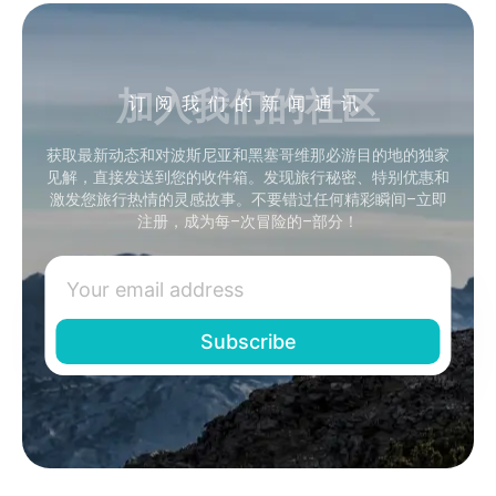
加入我们的社区
订阅我们的新闻通讯
获取最新动态和对波斯尼亚和黑塞哥维那必游目的地的独家
见解，直接发送到您的收件箱。发现旅行秘密、特别优惠和
激发您旅行热情的灵感故事。不要错过任何精彩瞬间–立即
注册，成为每–次冒险的–部分！