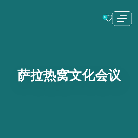
跳
至
0
内
容
萨拉热窝文化会议