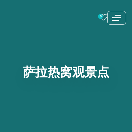
跳
至
0
内
容
萨拉热窝观景点