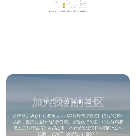
加入我们的社区
订阅我们的新闻通讯
获取最新动态和对波斯尼亚和黑塞哥维那必游目的地的独家
见解，直接发送到您的收件箱。发现旅行秘密、特别优惠和
激发您旅行热情的灵感故事。不要错过任何精彩瞬间–立即
注册，成为每–次冒险的–部分！