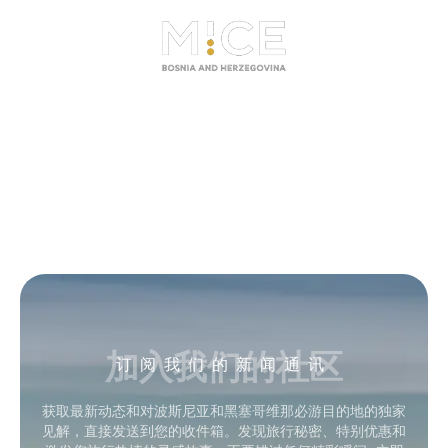
加入我们的社区
订阅我们的新闻通讯
获取最新动态和对波斯尼亚和黑塞哥维那必游目的地的独家
见解，直接发送到您的收件箱。发现旅行秘密、特别优惠和