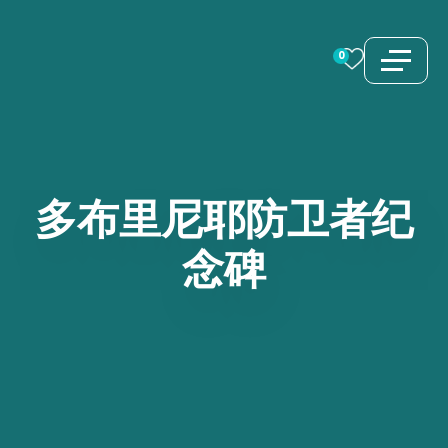
跳
至
0
内
容
多布里尼耶防卫者纪
念碑