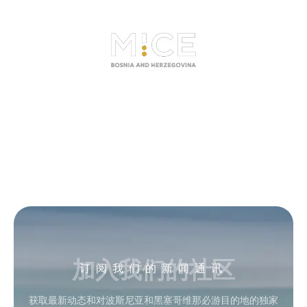
加入我们的社区
订阅我们的新闻通讯
获取最新动态和对波斯尼亚和黑塞哥维那必游目的地的独家