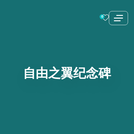
跳
至
0
内
容
自由之翼纪念碑