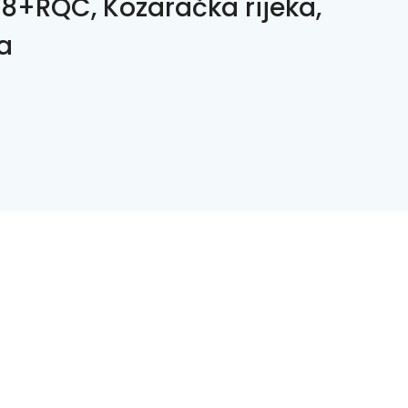
8+RQC, Kozaračka rijeka,
a