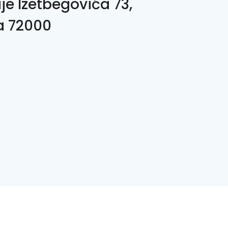
ije Izetbegovića 73,
a 72000