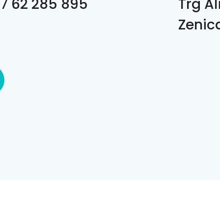
7 62 285 895
Trg Al
Zenic