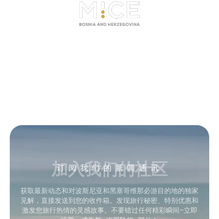
加入我们的社区
订阅我们的新闻通讯
获取最新动态和对波斯尼亚和黑塞哥维那必游目的地的独家
见解，直接发送到您的收件箱。发现旅行秘密、特别优惠和
激发您旅行热情的灵感故事。不要错过任何精彩瞬间–立即