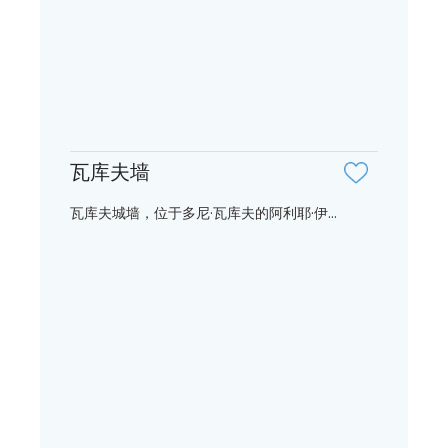
瓦库夫墙
瓦库夫城墙，位于多尼·瓦库夫的阿利耶·伊...