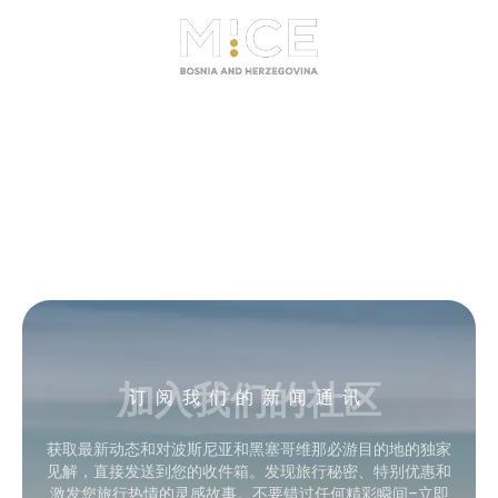
加入我们的社区
订阅我们的新闻通讯
获取最新动态和对波斯尼亚和黑塞哥维那必游目的地的独家
见解，直接发送到您的收件箱。发现旅行秘密、特别优惠和
激发您旅行热情的灵感故事。不要错过任何精彩瞬间–立即