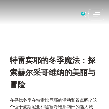
跳
至
0
内
容
特雷宾耶的冬季魔法：探
索赫尔采哥维纳的美丽与
冒险
在寻找冬季在特雷比尼耶的活动和景点吗？这
个位于波斯尼亚和黑塞哥维那南部的迷人城