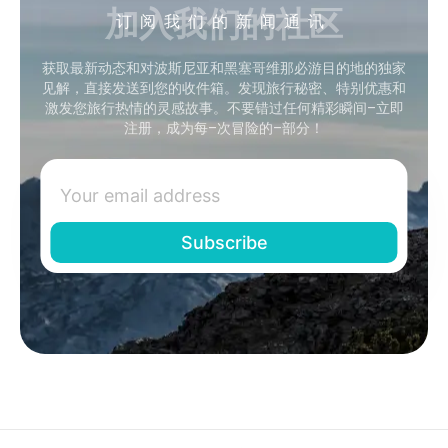
加入我们的社区
订阅我们的新闻通讯
获取最新动态和对波斯尼亚和黑塞哥维那必游目的地的独家
见解，直接发送到您的收件箱。发现旅行秘密、特别优惠和
激发您旅行热情的灵感故事。不要错过任何精彩瞬间–立即
注册，成为每–次冒险的–部分！