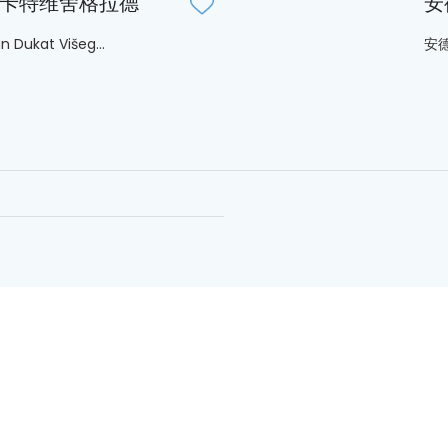
卡特维舍格拉德
安
 Dukat Višeg...
安德