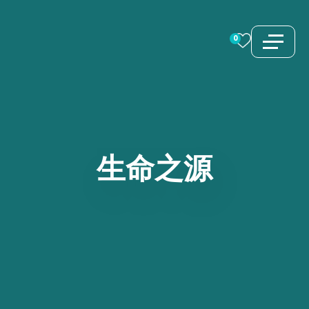
跳
至
0
内
容
生命之源