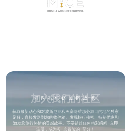
加入我们的社区
订阅我们的新闻通讯
获取最新动态和对波斯尼亚和黑塞哥维那必游目的地的独家
见解，直接发送到您的收件箱。发现旅行秘密、特别优惠和
激发您旅行热情的灵感故事。不要错过任何精彩瞬间–立即
注册，成为每–次冒险的–部分！