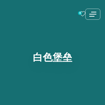
跳
至
0
内
容
白色堡垒