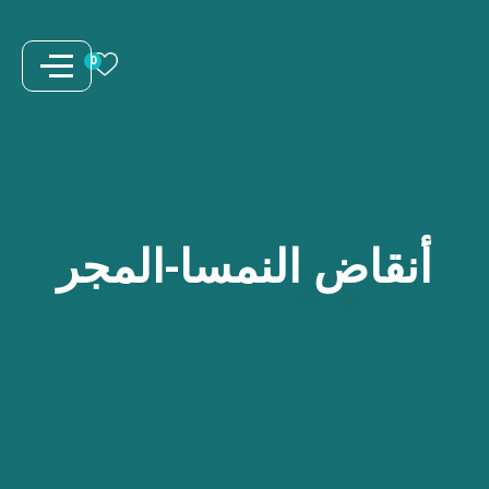
نتقل
لى
0
لمحتوى
أنقاض
النمسا-المجر