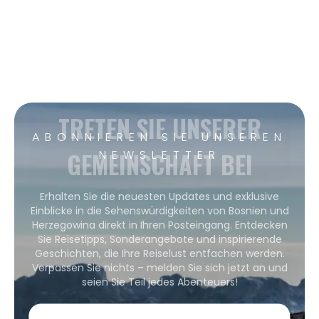
TRETEN SIE UNSERER
ABONNIEREN SIE UNSEREN
GEMEINSCHAFT BEI
NEWSLETTER
Erhalten Sie die neuesten Updates und exklusive
Einblicke in die Sehenswürdigkeiten von Bosnien und
Herzegowina direkt in Ihren Posteingang. Entdecken
Sie Reisetipps, Sonderangebote und inspirierende
Geschichten, die Ihre Reiselust entfachen werden.
Verpassen Sie nichts – melden Sie sich jetzt an und
seien Sie Teil jedes Abenteuers!