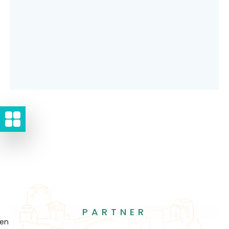
PARTNER
gen