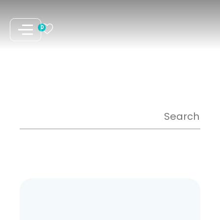
نتقل
لى
0
لمحتوى