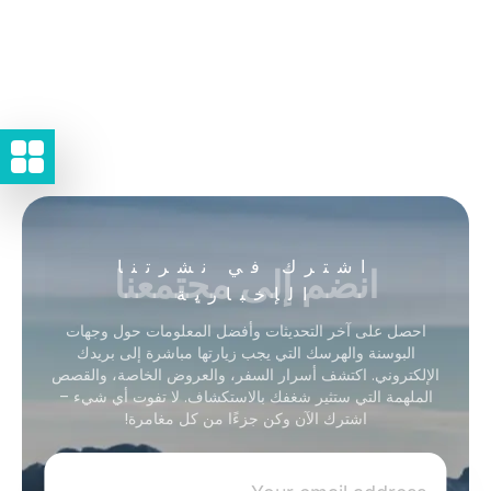
انضم إلى مجتمعنا
اشترك في نشرتنا
الإخبارية
احصل على آخر التحديثات وأفضل المعلومات حول وجهات
البوسنة والهرسك التي يجب زيارتها مباشرة إلى بريدك
الإلكتروني. اكتشف أسرار السفر، والعروض الخاصة، والقصص
الملهمة التي ستثير شغفك بالاستكشاف. لا تفوت أي شيء –
اشترك الآن وكن جزءًا من كل مغامرة!