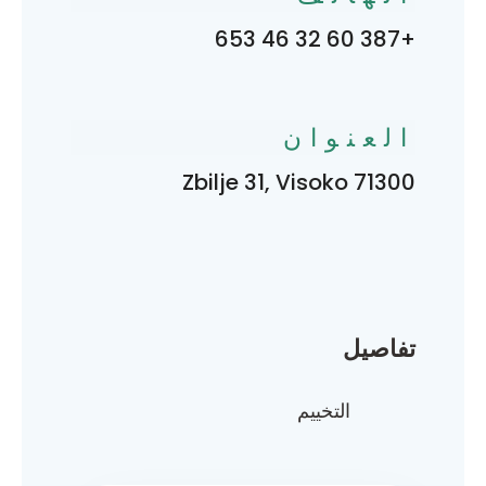
+387 60 32 46 653
العنوان
Zbilje 31, Visoko 71300
تفاصيل
التخييم