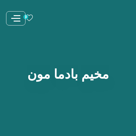
نتقل
لى
0
لمحتوى
مخيم
بادما
مون