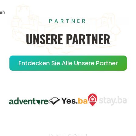
gen
PARTNER
UNSERE
PARTNER
Entdecken Sie Alle Unsere Partner