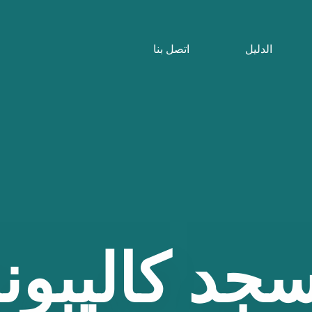
الدليل
اتصل بنا
جد
كاليبون