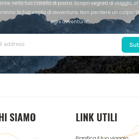
e nella tua casella di posta. Scopri segreti di viaggio, of
ranno la tua voglia di avventura. Non perdere un colpo–iscr
ogni avventura!
HI SIAMO
LINK UTILI
Pianifica il tuo viaggio