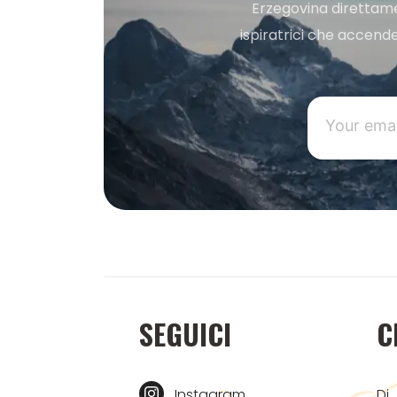
Erzegovina direttament
ispiratrici che accende
SEGUICI
C
Instagram
Di