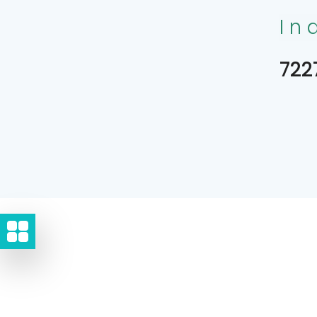
In
722