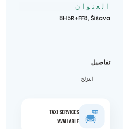
العنوان
8H5R+FF8, Šišava
تفاصيل
التزلج
TAXI SERVICES
AVAILABLE!