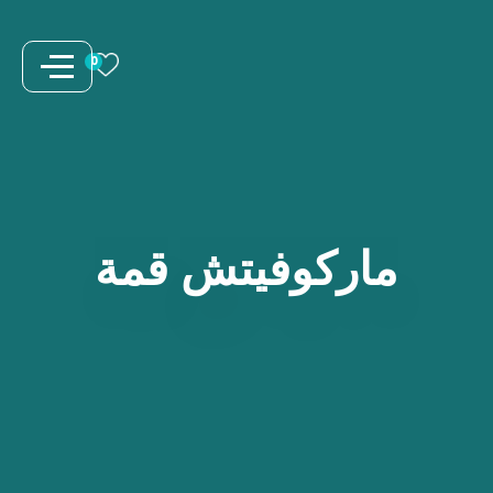
نتقل
لى
0
لمحتوى
ماركوفيتش
قمة