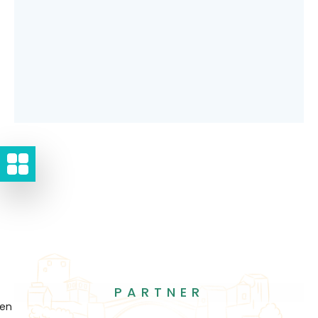
PARTNER
gen