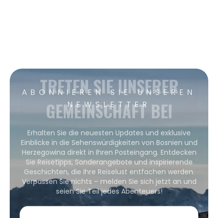
TRETEN SIE UNSERER
ABONNIEREN SIE UNSEREN
GEMEINSCHAFT BEI
NEWSLETTER
Erhalten Sie die neuesten Updates und exklusive
Einblicke in die Sehenswürdigkeiten von Bosnien und
Herzegowina direkt in Ihren Posteingang. Entdecken
Sie Reisetipps, Sonderangebote und inspirierende
Geschichten, die Ihre Reiselust entfachen werden.
Verpassen Sie nichts – melden Sie sich jetzt an und
seien Sie Teil jedes Abenteuers!