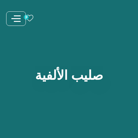
نتقل
لى
0
لمحتوى
صليب
الألفية