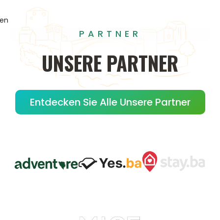
gen
PARTNER
UNSERE
PARTNER
Entdecken Sie Alle Unsere Partner