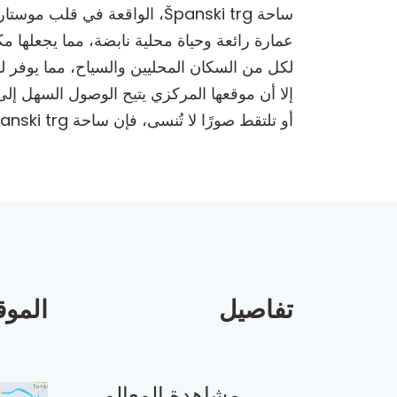
ساحة Španski trg، الواقعة ف
لكل من السكان المحليين والسياح، مما يوفر 
إلا أن موقعها المركزي يتيح الوصول السهل إلى
أو تلتقط صورًا لا تُنسى، فإن ساحة Španski trg هي وجهة لا بد من زيارتها لأي شخص يستكشف موستار.
تفاصيل
الموق
مشاهدة المعالم