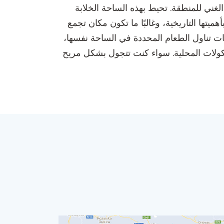
في الغني للمنطقة. تحيط بهذه الساحة الخلابة
ة رائعة وحياة محلية نابضة، مما يجعلها مكانًا مثاليًا للزوار للاستمتاع بالأجواء. تُعرف ساحة Španski trg بأهميتها التاريخية، وغالبًا ما تكون مكان تجمع
ت تناول الطعام المحددة في الساحة نفسها،
مأكولات المحلية. سواء كنت تتجول بشكل مريح