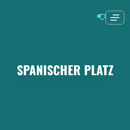
Zum
Inhalt
0
springen
SPANISCHER
PLATZ