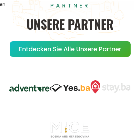
gen
PARTNER
UNSERE
PARTNER
Entdecken Sie Alle Unsere Partner