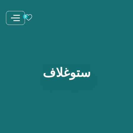
نتقل
لى
0
لمحتوى
ستوغلاف