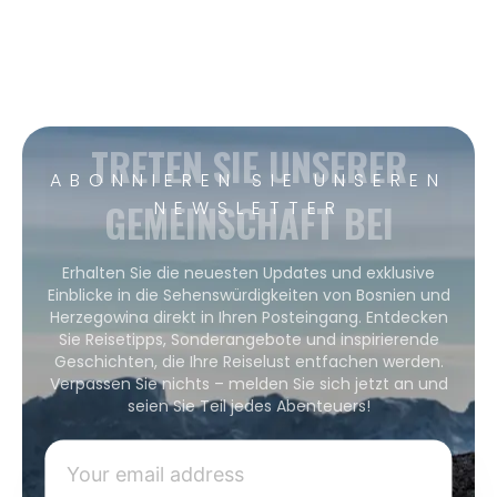
TRETEN SIE UNSERER
ABONNIEREN SIE UNSEREN
GEMEINSCHAFT BEI
NEWSLETTER
Erhalten Sie die neuesten Updates und exklusive
Einblicke in die Sehenswürdigkeiten von Bosnien und
Herzegowina direkt in Ihren Posteingang. Entdecken
Sie Reisetipps, Sonderangebote und inspirierende
Geschichten, die Ihre Reiselust entfachen werden.
Verpassen Sie nichts – melden Sie sich jetzt an und
seien Sie Teil jedes Abenteuers!