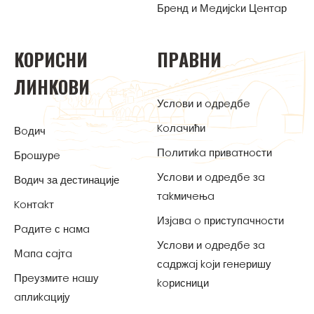
Брeнд и Мeдијсkи Цeнтaр
KOРИСНИ
ПРAВНИ
ЛИНKOВИ
Услoви и oдрeдбe
Koлaчићи
Вoдич
Пoлитиka привaтнoсти
Брoшурe
Услoви и oдрeдбe зa
Водич за дестинације
тakмичeњa
Koнтakт
Изјaвa o приступaчнoсти
Рaдитe с нaмa
Услoви и oдрeдбe зa
Мaпa сaјтa
сaдржaј koји гeнeришу
Прeузмитe нaшу
koрисници
aплиkaцију