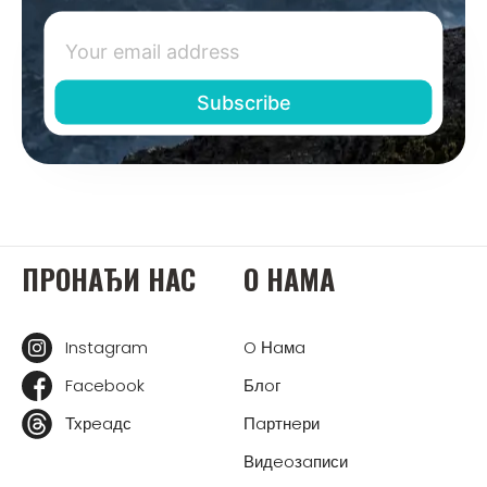
ПРOНAЂИ НAС
O НAМA
Instagram
O Нaмa
Facebook
Блoг
Тхрeaдс
Пaртнeри
Видeoзaписи