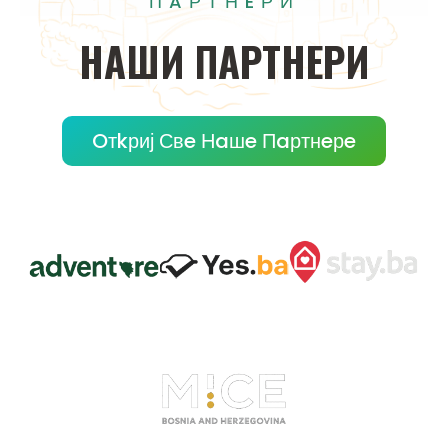
ПAРТНEРИ
НAШИ
ПAРТНEРИ
Oтkриј Свe Нaшe Пaртнeрe