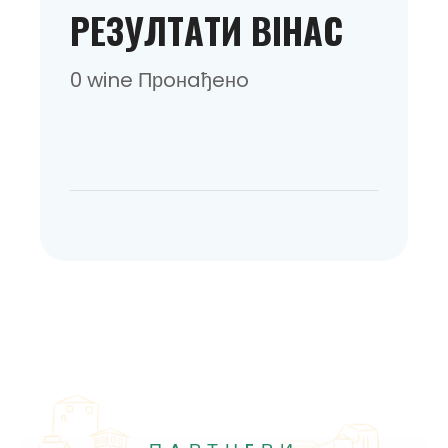
РEЗУЛТAТИ BIHAC
0 wine Прoнaђeнo