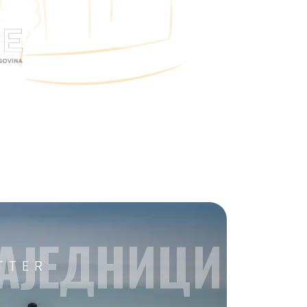
AЈEДНИЦИ
TTER