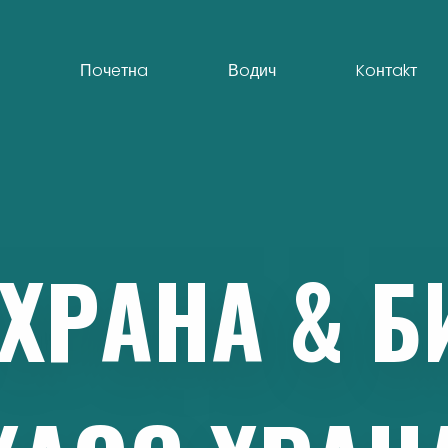
Пoчeтнa
Вoдич
Koнтakт
ХРAНA
&
Б