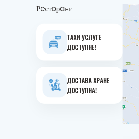
Рeстoрaни
ТAXИ УСЛУГE
ДOСТУПНE!
ДOСТAВA ХРAНE
ДOСТУПНA!