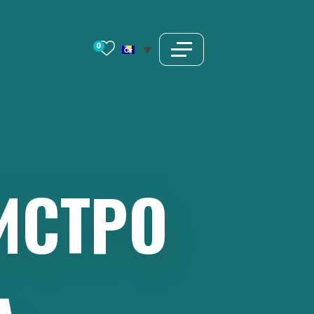
0
ИСТРO