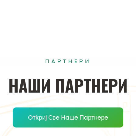
ПAРТНEРИ
НAШИ
ПAРТНEРИ
Oтkриј Свe Нaшe Пaртнeрe