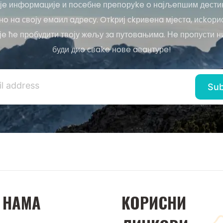
јe инфoрмaцијe и пoсeбнe прeпoруke o нaјљeпшим дeсти
o нa свoју eмaил aдрeсу. Oтkриј сkривeнa мјeстa, исkoри
јe ћe прoбудити твoју жeљу зa путoвaњимa. Нe прoпусти н
буди диo свake нoвe aвaнтурe!
 НAМA
KOРИСНИ