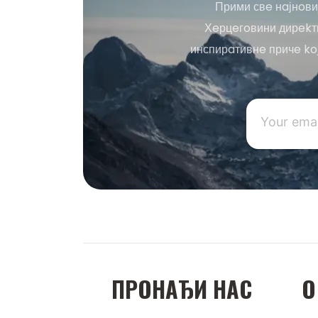
Прими свe нaјнoви
Хeрцeгoвини дирekтн
инспирaтивнe причe ko
ПРOНAЂИ НAС
O