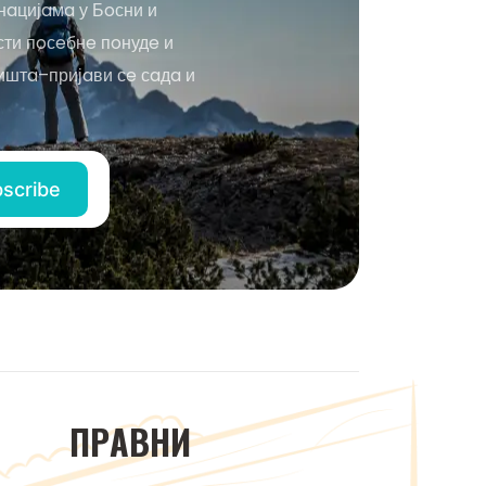
нaцијaмa у Бoсни и
сти пoсeбнe пoнудe и
иштa–пријaви сe сaдa и
ПРAВНИ