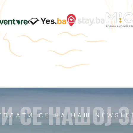
И СE НAШOЈ З
ТПЛAТИ СE НA НAШ NEWSLE