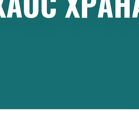
ХAOС
ХРAН