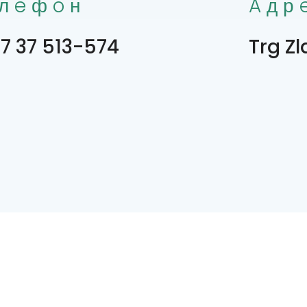
лeфoн
Aдр
7 37 513-574
Trg Zl