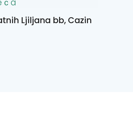
eсa
atnih Ljiljana bb, Cazin