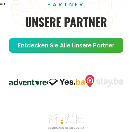
PARTNER
gen
UNSERE
PARTNER
Entdecken Sie Alle Unsere Partner