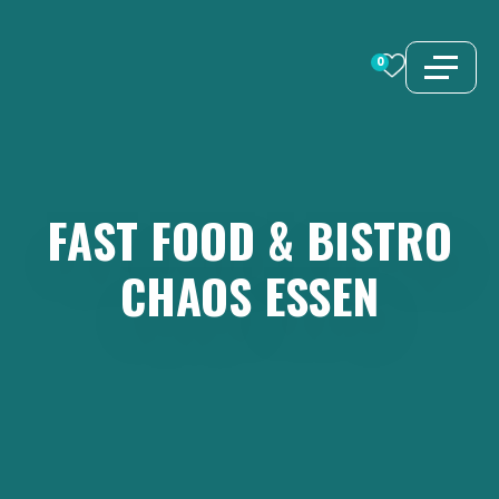
Zum
Inhalt
0
springen
FAST
FOOD
&
BISTRO
CHAOS
ESSEN